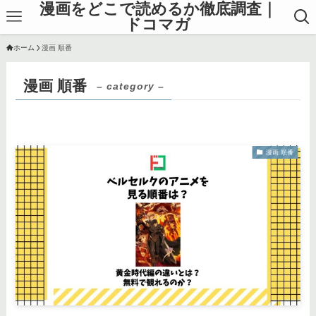
漫画をどこで読めるか徹底調査｜
ドコマガ
ホーム
漫画 順番
漫画 順番
– category –
漫画 順番