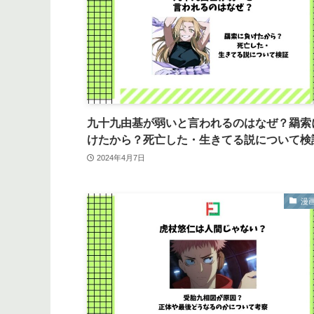
九十九由基が弱いと言われるのはなぜ？羂索
けたから？死亡した・生きてる説について検
2024年4月7日
漫画