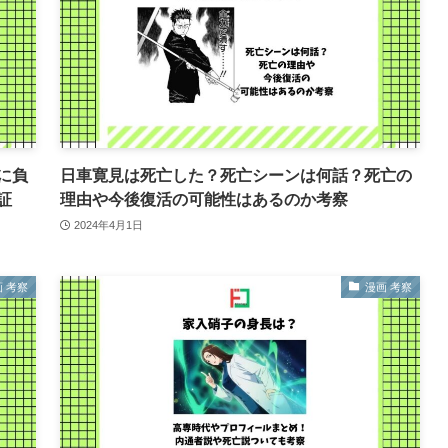
に負
日車寛見は死亡した？死亡シーンは何話？死亡の
証
理由や今後復活の可能性はあるのか考察
2024年4月1日
 考察
漫画 考察