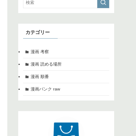
カテゴリー
漫画 考察
漫画 読める場所
漫画 順番
漫画バンク raw